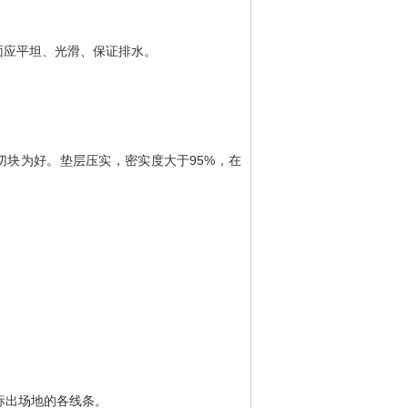
面应平坦、光滑、保证排水。
右切块为好。垫层压实，密实度大于95%，在
标出场地的各线条。