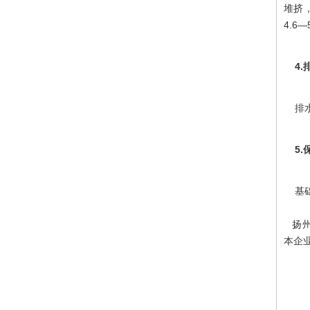
堆挤
4.6
4.排
排水
5.
基础
扬州
本企