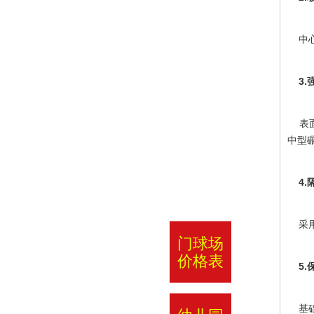
中心
3.
表面
中型
4.
采用新
门球场
价格表
5.
基础