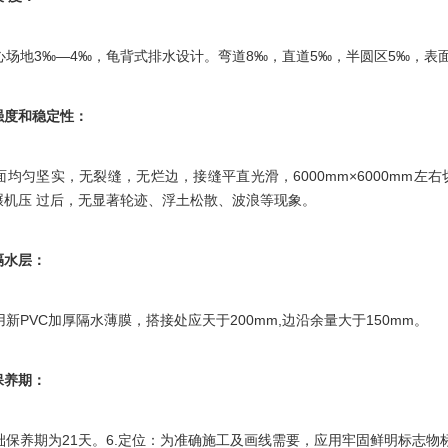
场地3‰—4‰，龟背式排水设计。弯道8‰，直道5‰，半圆区5‰，表
强度和稳定性：
均匀坚实，无裂缝，无烂边，接缝平直光滑，6000mm×6000mm左
碾机压 过后，无显著轮迹、浮土松散、波浪等现象。
隔水层：
PVC加厚隔水薄膜，搭接处应天于200mm,边沿余量大于150mm。
保养期：
保养期为21天。6.定位：为准确施工及画线需要，应用牢固鲜明标志物