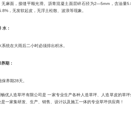
，无麻面，接缝平顺光滑。沥青混凝土面层碎石径为2—5mm，含油量5.8
—5.8%，无发软起皮，无浮土松散、波浪等现象。
 水：
系统在大雨后二小时必须排出积水。
保养期：
保养期28天。
畅优人造草坪有限公司是 一家专业生产各种人造草坪、人造草皮的草坪生产厂家
业是一家集研发、生产、销售、设计以及施工一体的专业草坪供应商！