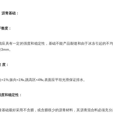
沥青基础：
平整度：
应具有一定的强度和稳定性，基础不能产品裂缝和由于冰冻引起的不均匀
3mm。
 度：
1%,纵向<1‰,跳高区<4‰,表面应平坦光滑保证排水。
强度和稳定性：
基础最好采用不含腊，或含腊很少的沥青材料，其沥青混合料必须充分