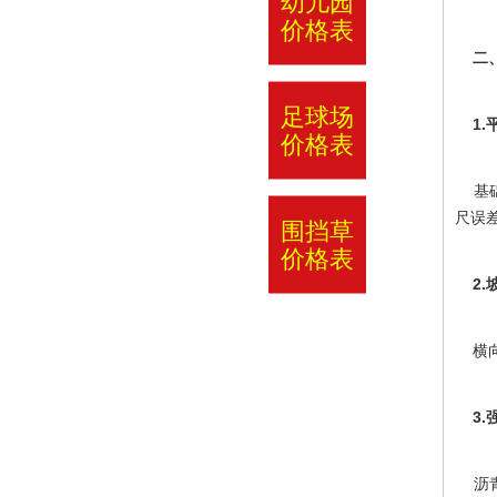
幼儿园
价格表
二、
足球场
1.
价格表
基础
尺误差
围挡草
价格表
2.坡
横向<
3.
沥青