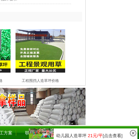
格
工程围挡人造草坪价格
工方案
联系我们
检测报告
幼儿园人造草坪
21元/平
[点击查看]