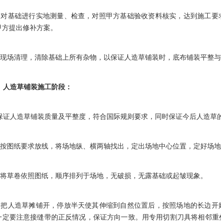
对基础进行实地测量、检查，对照甲方基础验收资料核实，达到施工要
甲方提出修补方案。
现场清理，清除基础上所有杂物，以保证人造草铺装时，底布铺装平整与
人造草铺装施工阶段：
证人造草铺装质量及平整度，符合国际规则要求，同时保证今后人造草
按图纸要求放线，将场地纵、横两轴找出，定出场地中心位置，定好场地
将草卷依照图纸，顺序排列于场地，无破损，无露基础或起皱现象。
把人造草摊铺开，停放半天使其伸缩到自然位置后，按照场地的长边开
一定要注意接缝带的正反情况，保证方向一致。用专用切割刀具将相邻重