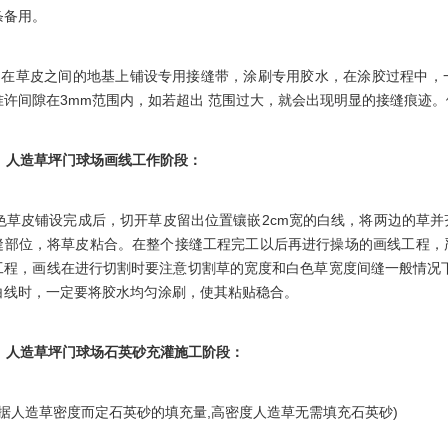
条备用。
在草皮之间的地基上铺设专用接缝带，涂刷专用胶水，在涂胶过程中，
准许间隙在3mm范围内，如若超出 范围过大，就会出现明显的接缝痕迹
人造草坪门球场画线工作阶段：
草皮铺设完成后，切开草皮留出位置镶嵌2cm宽的白线，将两边的草并
缝部位，将草皮粘合。在整个接缝工程完工以后再进行操场的画线工程，
工程，画线在进行切割时要注意切割草的宽度和白色草宽度间缝一般情况
白线时，一定要将胶水均匀涂刷，使其粘贴稳合。
人造草坪门球场石英砂充灌施工阶段：
据人造草密度而定石英砂的填充量,高密度人造草无需填充石英砂)