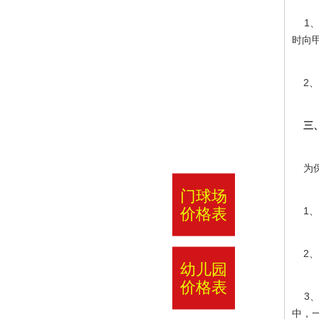
1、
时向
2、
三、
为保
门球场
价格表
1、
2、
幼儿园
价格表
3、
中，