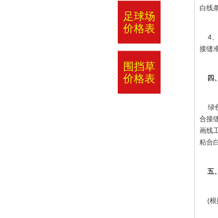
白线
足球场
价格表
4、
接缝
围挡草
价格表
四、
绿色
合接
画线
粘合
五、
(根